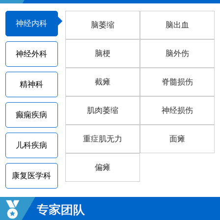
神经内科
脑萎缩
脑出血
脑梗
脑外伤
神经外科
截瘫
脊髓损伤
精神科
肌肉萎缩
神经损伤
癫痫疾病
重症肌无力
面瘫
儿科疾病
偏瘫
康复医学科