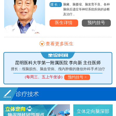
脑瘫、脑萎缩、脑发育不良、各种
擅 长：
脑病后遗症等神经系统疾病的诊断
及治疗...
医生详情
预约挂号
查看更多医生
昆明医科大学第一附属医院 李向新 主任医师
擅长：颅脑损伤、脑血管病、颅内肿瘤的微创外科手术治疗
(每周三、五上午坐诊)
预约挂号 >
立体定向脑深部