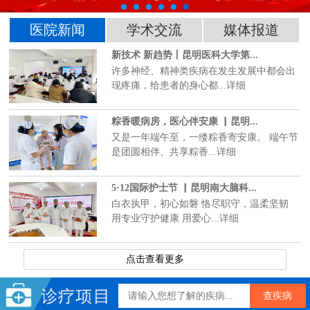
医院新闻
学术交流
媒体报道
新技术 新趋势丨昆明医科大学第...
许多神经、精神类疾病在发生发展中都会出
现疼痛，给患者的身心都...详细
粽香暖病房，医心伴安康 ▏昆明...
又是一年端午至，一缕粽香寄安康。 端午节
是团圆相伴、共享粽香...详细
5·12国际护士节 ▏昆明南大脑科...
白衣执甲，初心如磐 恪尽职守，温柔坚韧
用专业守护健康 用爱心...详细
点击查看更多