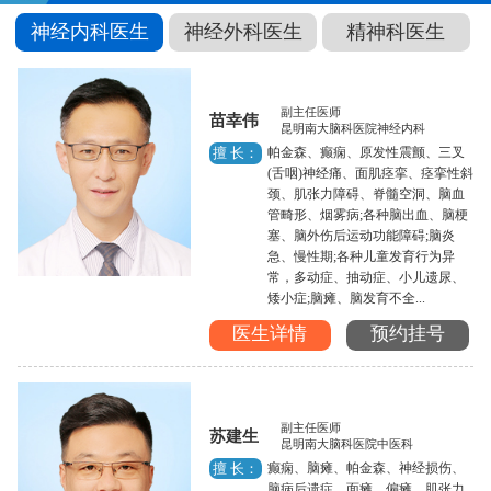
神经内科医生
神经外科医生
精神科医生
副主任医师
苗幸伟
昆明南大脑科医院神经内科
帕金森、癫痫、原发性震颤、三叉
擅 长：
(舌咽)神经痛、面肌痉挛、痉挛性斜
颈、肌张力障碍、脊髓空洞、脑血
管畸形、烟雾病;各种脑出血、脑梗
塞、脑外伤后运动功能障碍;脑炎
急、慢性期;各种儿童发育行为异
常，多动症、抽动症、小儿遗尿、
矮小症;脑瘫、脑发育不全...
医生详情
预约挂号
副主任医师
苏建生
昆明南大脑科医院中医科
癫痫、脑瘫、帕金森、神经损伤、
擅 长：
脑病后遗症、面瘫、偏瘫、肌张力