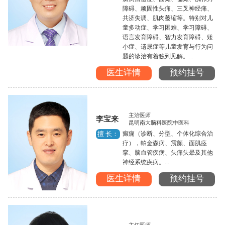
障碍、顽固性头痛、三叉神经痛、
共济失调、肌肉萎缩等。特别对儿
童多动症、学习困难、学习障碍、
语言发育障碍、智力发育障碍、矮
小症、遗尿症等儿童发育与行为问
题的诊治有着独到见解。...
医生详情
预约挂号
主治医师
李宝来
昆明南大脑科医院中医科
癫痫（诊断、分型、个体化综合治
擅 长：
疗），帕金森病、震颤、面肌痉
挛、脑血管疾病、头痛头晕及其他
神经系统疾病。...
医生详情
预约挂号