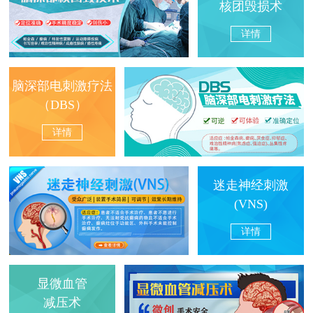
核团毁损术
详情
脑深部电刺激疗法
（DBS）
详情
迷走神经刺激
(VNS)
详情
显微血管
减压术