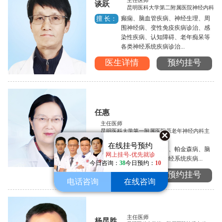
主任医师
谈跃
昆明医科大学第二附属医院神经内科
癫痫、脑血管疾病、神经生理、周
擅 长：
围神经病、变性免疫疾病诊治、感
染性疾病、认知障碍、老年痴呆等
各类神经系统疾病诊治...
医生详情
预约挂号
任惠
主任医师
昆明医科大学第一附属医院原老年神经内科主
任
在线挂号预约
癫痫的诊断与治疗、帕金森病、脑
擅 长：
网上挂号-优先就诊
血管病以及各类神经系统疾病...
今日咨询：
38
今日预约：
10
医生详情
预约挂号
电话咨询
在线咨询
主任医师
杨昆胜