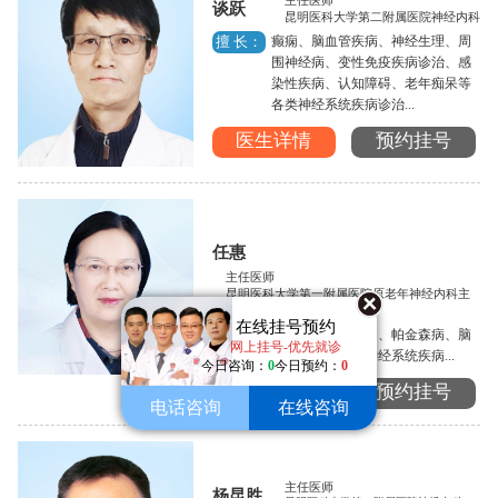
主任医师
谈跃
昆明医科大学第二附属医院神经内科
癫痫、脑血管疾病、神经生理、周
擅 长：
围神经病、变性免疫疾病诊治、感
染性疾病、认知障碍、老年痴呆等
各类神经系统疾病诊治...
医生详情
预约挂号
任惠
主任医师
昆明医科大学第一附属医院原老年神经内科主
任
在线挂号预约
癫痫的诊断与治疗、帕金森病、脑
擅 长：
网上挂号-优先就诊
血管病以及各类神经系统疾病...
今日咨询：
0
今日预约：
0
医生详情
预约挂号
电话咨询
在线咨询
主任医师
杨昆胜