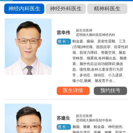
神经内科医生
神经外科医生
精神科医生
副主任医师
苗幸伟
昆明南大脑科医院神经内科
帕金森、癫痫、原发性震颤、三叉
擅 长：
(舌咽)神经痛、面肌痉挛、痉挛性斜
颈、肌张力障碍、脊髓空洞、脑血
管畸形、烟雾病;各种脑出血、脑梗
塞、脑外伤后运动功能障碍;脑炎
急、慢性期;各种儿童发育行为异
常，多动症、抽动症、小儿遗尿、
矮小症;脑瘫、脑发育不全...
医生详情
预约挂号
副主任医师
苏建生
昆明南大脑科医院中医科
癫痫、脑瘫、帕金森、神经损伤、
擅 长：
脑病后遗症、面瘫、偏瘫、肌张力