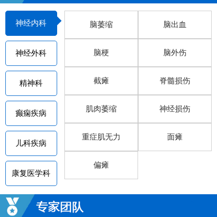
神经内科
脑萎缩
脑出血
脑梗
脑外伤
神经外科
截瘫
脊髓损伤
精神科
肌肉萎缩
神经损伤
癫痫疾病
重症肌无力
面瘫
儿科疾病
偏瘫
康复医学科