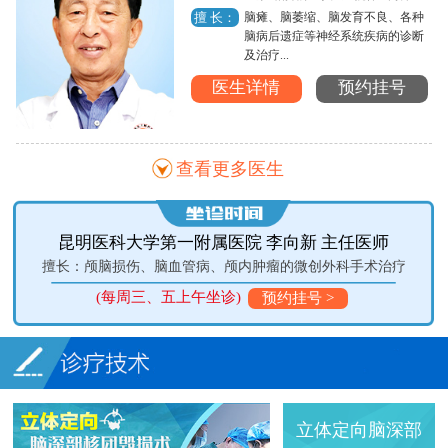
脑瘫、脑萎缩、脑发育不良、各种
擅 长：
脑病后遗症等神经系统疾病的诊断
及治疗...
医生详情
预约挂号
查看更多医生
昆明医科大学第一附属医院 李向新 主任医师
擅长：颅脑损伤、脑血管病、颅内肿瘤的微创外科手术治疗
(每周三、五上午坐诊)
预约挂号 >
立体定向脑深部