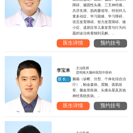
障碍、顽固性头痛、三叉神经痛、
共济失调、肌肉萎缩等。特别对儿
童多动症、学习困难、学习障碍、
语言发育障碍、智力发育障碍、矮
小症、遗尿症等儿童发育与行为问
题的诊治有着独到见解。...
医生详情
预约挂号
主治医师
李宝来
昆明南大脑科医院中医科
癫痫（诊断、分型、个体化综合治
擅 长：
疗），帕金森病、震颤、面肌痉
挛、脑血管疾病、头痛头晕及其他
神经系统疾病。...
医生详情
预约挂号