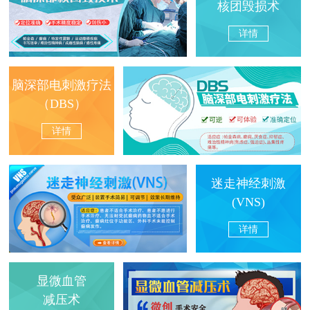
核团毁损术
详情
脑深部电刺激疗法
（DBS）
详情
迷走神经刺激
(VNS)
详情
显微血管
减压术